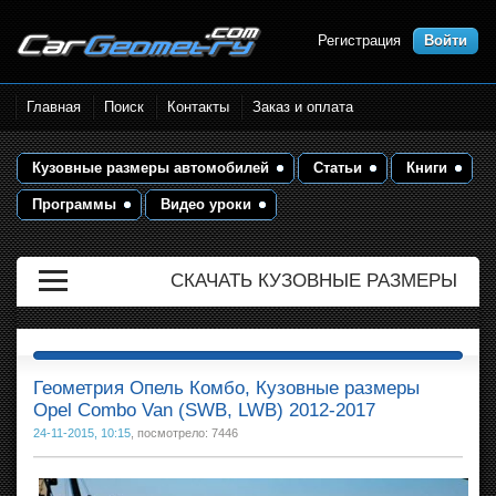
Регистрация
Войти
Размеры кузова автомобилей.
Главная
Поиск
Контакты
Заказ и оплата
Контрольные точки и кузовные
размеры. Геометрия кузова
Кузовные размеры автомобилей
Статьи
Книги
Программы
Видео уроки
СКАЧАТЬ КУЗОВНЫЕ РАЗМЕРЫ
Геометрия Опель Комбо, Кузовные размеры
Opel Combo Van (SWB, LWB) 2012-2017
24-11-2015, 10:15
, посмотрело: 7446