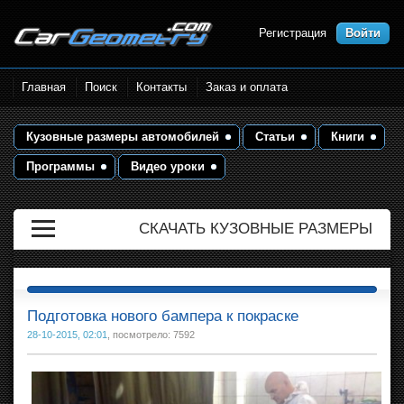
Регистрация
Войти
Размеры кузова автомобилей.
Главная
Поиск
Контакты
Заказ и оплата
Контрольные точки и кузовные
размеры. Геометрия кузова
Кузовные размеры автомобилей
Статьи
Книги
Программы
Видео уроки
СКАЧАТЬ КУЗОВНЫЕ РАЗМЕРЫ
Подготовка нового бампера к покраске
28-10-2015, 02:01
, посмотрело: 7592