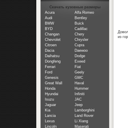
Скачать кузовные размеры
Acura
Alfa Romeo
Audi
Bentley
BMW
Buick
BYD
Cadillac
Довол
Changan
Chery
из го
Chevrolet
Chrysler
Citroen
Cupra
Dacia
Daewoo
Daihatsu
Dodge
Dongfeng
Exeed
Ferrari
Fiat
Ford
Geely
Genesis
GMC
Great Wall
Haval
Honda
Hummer
Hyundai
Infiniti
Isuzu
JAC
Jaguar
Jeep
Kia
Lamborghini
Lancia
Land Rover
Lexus
Li Xiang
Lincoln
Maserati