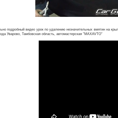
ьно подробный видео урок по удалению незначительных вмятин на крыл
рода Уварово, Тамбовская область, автомастерская "MAXAVTO"