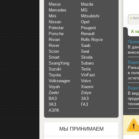
Maxus
Mazda
Mercedes
MG
Mini
Mitsubishi
Кат
Nissan
Opel
Polestar
Peugeot
А т
Porsche
Renault
Rivian
Rolls Royce
Прове
Rover
Saab
В дан
Scion
Seat
внесе
Smart
Skoda
Видео
SsangYong
Subaru
Раньш
Suzuki
Tesla
в пол
Toyota
VinFast
эстет
Volkswagen
Volvo
Voyah
Xiaomi
Видео
Zeekr
Zotye
В вид
проде
ВАЗ
ЗАЗ
техни
УАЗ
ГАЗ
АЗЛК
МЫ ПРИНИМАЕМ