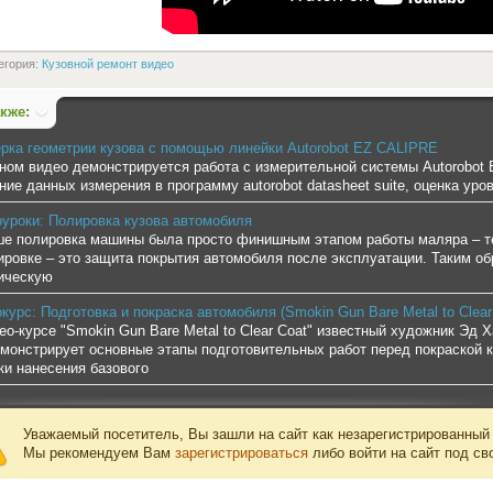
егория:
Кузовной ремонт видео
акже:
рка геометрии кузова с помощью линейки Autorobot EZ CALIPRE
ном видео демонстрируется работа с измерительной системы Autorobot
ние данных измерения в программу autorobot datasheet suite, оценка ур
уроки: Полировка кузова автомобиля
е полировка машины была просто финишным этапом работы маляра – те
ировке – это защита покрытия автомобиля после эксплуатации. Таким об
ическую
курс: Подготовка и покраска автомобиля (Smokin Gun Bare Metal to Clear
ео-курсе "Smokin Gun Bare Metal to Clear Coat" известный художник Эд Х
монстрирует основные этапы подготовительных работ перед покраской 
ки нанесения базового
Уважаемый посетитель, Вы зашли на сайт как незарегистрированный
Мы рекомендуем Вам
зарегистрироваться
либо войти на сайт под св