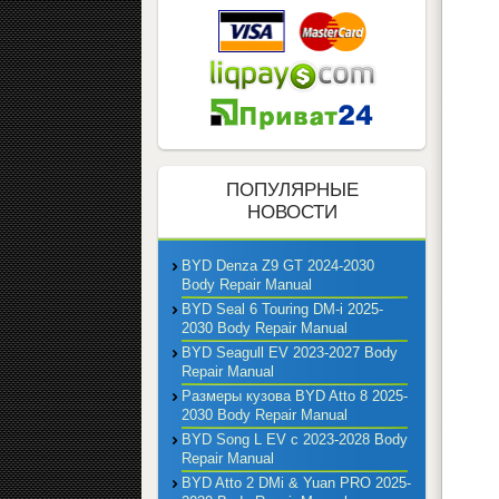
ПОПУЛЯРНЫЕ
НОВОСТИ
BYD Denza Z9 GT 2024-2030
Body Repair Manual
BYD Seal 6 Touring DM-i 2025-
2030 Body Repair Manual
BYD Seagull EV 2023-2027 Body
Repair Manual
Размеры кузова BYD Atto 8 2025-
2030 Body Repair Manual
BYD Song L EV с 2023-2028 Body
Repair Manual
BYD Atto 2 DMi & Yuan PRO 2025-