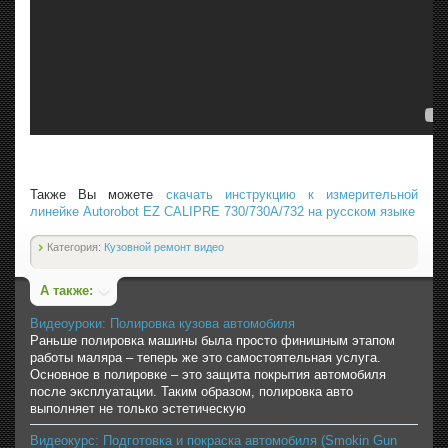
Также Вы можете
скачать инструкцию к измерительной
линейке Autorobot EZ CALIPRE 730/730A/732 на русском языке
Категория:
Кузовной ремонт видео
А также:
Видеоуроки: Полировка кузова автомобиля
Раньше полировка машины была просто финишным этапом
работы маляра – теперь же это самостоятельная услуга.
Основное в полировке – это защита покрытия автомобиля
после эксплуатации. Таким образом, полировка авто
выполняет не только эстетическую
Видеокурс: Подготовка и покраска автомобиля (Smokin Gun