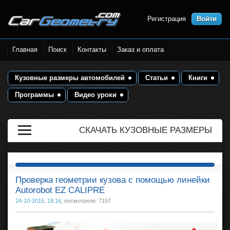
Регистрация
Войти
Размеры кузова автомобилей.
Главная
Поиск
Контакты
Заказ и оплата
Контрольные точки и кузовные
размеры. Геометрия кузова
Кузовные размеры автомобилей
Статьи
Книги
Программы
Видео уроки
СКАЧАТЬ КУЗОВНЫЕ РАЗМЕРЫ
Проверка геометрии кузова с помощью линейки
Autorobot EZ CALIPRE
24-10-2015, 18:16
, посмотрело: 7157