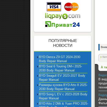
ПОПУЛЯРНЫЕ
НОВОСТИ
Вним
BYD Denza Z9 GT 2024-2030
Кат
Body Repair Manual
BYD Seal 6 Touring DM-i 2025-
А т
2030 Body Repair Manual
Видео
BYD Seagull EV 2023-2027 Body
В вид
Repair Manual
проде
Размеры кузова BYD Atto 8 2025-
техни
2030 Body Repair Manual
BYD Song L EV с 2023-2028 Body
Видеу
Repair Manual
Данны
Фильм
BYD Atto 2 DMi & Yuan PRO 2025-