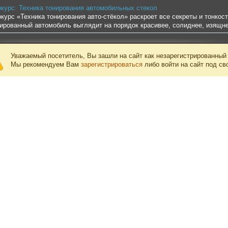
курс: Техника тонирования автомобильных стекол
курс «Техника тонирования авто-стёкол» раскроет все секреты и тонкос
ированный автомобиль выглядит на порядок красивее, солиднее, изящне
Уважаемый посетитель, Вы зашли на сайт как незарегистрированный
Мы рекомендуем Вам
зарегистрироваться
либо войти на сайт под св