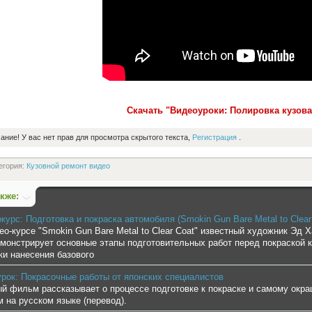
Скачать "Видеоуроки: Полировка кузов
ание! У вас нет прав для просмотра скрытого текста,
Регистрация
.
егория:
Кузовной ремонт видео
акже:
курс: Подготовка и покраска автомобиля (Smokin Gun Bare Metal to Clear
ео-курсе "Smokin Gun Bare Metal to Clear Coat" известный художник Эд Х
монстрирует основные этапы подготовительных работ перед покраской 
ки нанесения базового
рок: Покрасочные работы от японских специалистов
й фильм рассказывает о процессе подготовке к покраске и самому окра
 на русском языке (перевод).