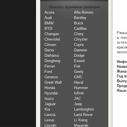
Скачать кузовные размеры
Acura
Alfa Romeo
Audi
Bentley
BMW
Buick
BYD
Cadillac
Раньш
Changan
Chery
в пол
Chevrolet
Chrysler
эстет
Citroen
Cupra
краси
Dacia
Daewoo
экспл
Daihatsu
Dodge
Dongfeng
Exeed
Инфо
Ferrari
Fiat
Назв
Жанр
Ford
Geely
Год 
Genesis
GMC
Выпу
Great Wall
Haval
Прод
Honda
Hummer
Язык
Hyundai
Infiniti
Isuzu
JAC
Jaguar
Jeep
Kia
Lamborghini
Lancia
Land Rover
Lexus
Li Xiang
Lincoln
Maserati