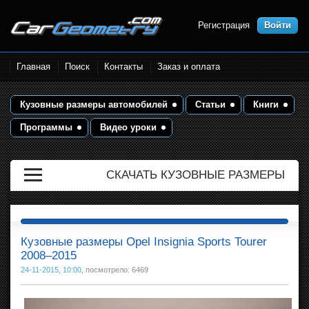
Регистрация
Войти
Размеры кузова автомобилей.
Главная
Поиск
Контакты
Заказ и оплата
Контрольные точки и кузовные
размеры. Геометрия кузова
Кузовные размеры автомобилей
Статьи
Книги
Программы
Видео уроки
СКАЧАТЬ КУЗОВНЫЕ РАЗМЕРЫ
Кузовные размеры Opel Insignia Sports Tourer
2008–2015
24-11-2015, 10:00
, посмотрело: 6469