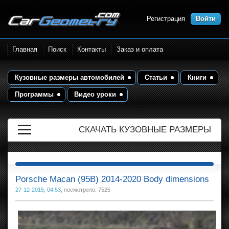
Регистрация
Войти
Размеры кузова автомобилей.
Главная
Поиск
Контакты
Заказ и оплата
Контрольные точки и кузовные
размеры. Геометрия кузова
Кузовные размеры автомобилей
Статьи
Книги
Программы
Видео уроки
СКАЧАТЬ КУЗОВНЫЕ РАЗМЕРЫ
Porsche Macan (95B) 2014-2020 Body dimensions
27-12-2015, 04:53
, посмотрело: 7525