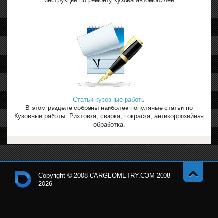
инструкции по ремонту кузова автомобилей
Статьи кузовные работы
В этом разделе собраны наиболее популяные статьи по
Кузовные работы. Рихтовка, сварка, покраска, антикоррозийная
обработка.
Copyright © 2008 CARGEOMETRY.COM 2008-
2026
Навер
Кон
х
тро
льн