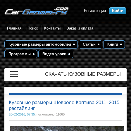
Регистрация
Войти
Размеры кузова автомобилей.
Главная
Поиск
Контакты
Заказ и оплата
Контрольные точки и кузовные
размеры. Геометрия кузова
Кузовные размеры автомобилей
Статьи
Книги
Программы
Видео уроки
СКАЧАТЬ КУЗОВНЫЕ РАЗМЕРЫ
Кузовные размеры Шевроле Каптива 2011–2015
рестайлинг
20-02-2016, 07:35
, посмотрело: 11060