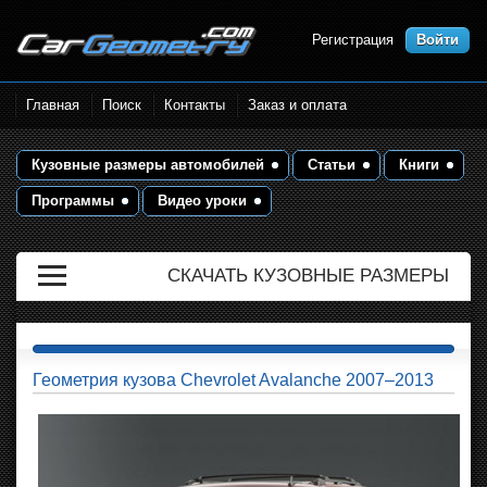
Регистрация
Войти
Размеры кузова автомобилей.
Главная
Поиск
Контакты
Заказ и оплата
Контрольные точки и кузовные
размеры. Геометрия кузова
Кузовные размеры автомобилей
Статьи
Книги
Программы
Видео уроки
СКАЧАТЬ КУЗОВНЫЕ РАЗМЕРЫ
Геометрия кузова Chevrolet Avalanche 2007–2013