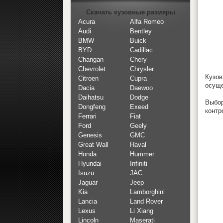
Скачать кузовные размеры
Acura
Alfa Romeo
Audi
Bentley
BMW
Buick
BYD
Cadillac
Changan
Chery
Chevrolet
Chrysler
Кузо
Citroen
Cupra
осуще
Dacia
Daewoo
Daihatsu
Dodge
Выбор
Dongfeng
Exeed
контр
Ferrari
Fiat
Ford
Geely
Genesis
GMC
Great Wall
Haval
Honda
Hummer
Hyundai
Infiniti
Isuzu
JAC
Jaguar
Jeep
Kia
Lamborghini
Lancia
Land Rover
Lexus
Li Xiang
Lincoln
Maserati