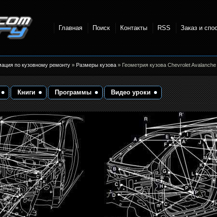
Главная
Поиск
Контакты
RSS
Заказ и спо
точки и
мация по кузовному ремонту
»
Размеры кузова
» Геометрия кузова Chevrolet Avalanch
Книги
Программы
Видео уроки