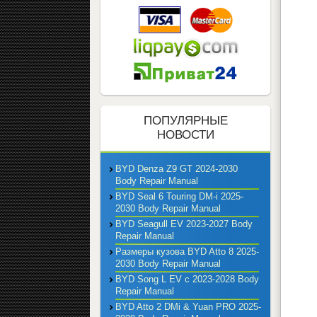
ПОПУЛЯРНЫЕ
НОВОСТИ
BYD Denza Z9 GT 2024-2030
Body Repair Manual
BYD Seal 6 Touring DM-i 2025-
2030 Body Repair Manual
BYD Seagull EV 2023-2027 Body
Repair Manual
Размеры кузова BYD Atto 8 2025-
2030 Body Repair Manual
BYD Song L EV с 2023-2028 Body
Repair Manual
BYD Atto 2 DMi & Yuan PRO 2025-