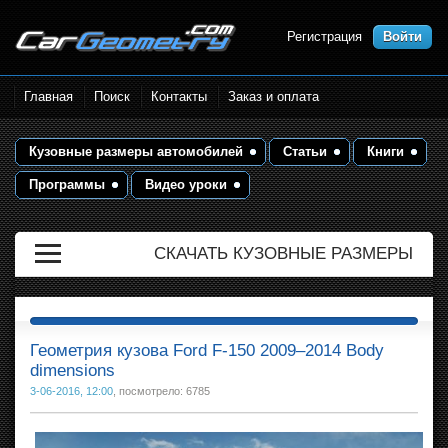
Регистрация
Войти
Размеры кузова автомобилей.
Главная
Поиск
Контакты
Заказ и оплата
Контрольные точки и кузовные
размеры. Геометрия кузова
Кузовные размеры автомобилей
Статьи
Книги
Программы
Видео уроки
СКАЧАТЬ КУЗОВНЫЕ РАЗМЕРЫ
Геометрия кузова Ford F-150 2009–2014 Body
dimensions
3-06-2016, 12:00
, посмотрело: 6785