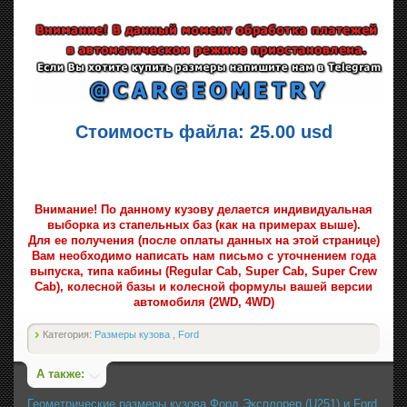
Стоимость файла: 25.00 usd
Внимание! По данному кузову делается индивидуальная
выборка из стапельных баз (как на примерах выше).
Для ее получения (после оплаты данных на этой странице)
Вам необходимо написать нам письмо с уточнением года
выпуска, типа кабины (Regular Cab, Super Cab, Super Crew
Cab), колесной базы и колесной формулы вашей версии
автомобиля (2WD, 4WD)
Категория:
Размеры кузова
,
Ford
А также:
Геометрические размеры кузова Форд Эксплорер (U251) и Ford