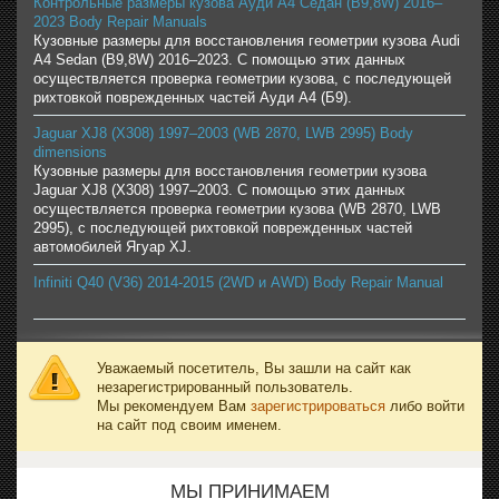
Контрольные размеры кузова Ауди А4 Седан (B9,8W) 2016–
2023 Body Repair Manuals
Кузовные размеры для восстановления геометрии кузова Audi
A4 Sedan (B9,8W) 2016–2023. С помощью этих данных
осуществляется проверка геометрии кузова, с последующей
рихтовкой поврежденных частей Ауди А4 (Б9).
Jaguar XJ8 (X308) 1997–2003 (WB 2870, LWB 2995) Body
dimensions
Кузовные размеры для восстановления геометрии кузова
Jaguar XJ8 (X308) 1997–2003. С помощью этих данных
осуществляется проверка геометрии кузова (WB 2870, LWB
2995), с последующей рихтовкой поврежденных частей
автомобилей Ягуар XJ.
Infiniti Q40 (V36) 2014-2015 (2WD и AWD) Body Repair Manual
Уважаемый посетитель, Вы зашли на сайт как
незарегистрированный пользователь.
Мы рекомендуем Вам
зарегистрироваться
либо войти
на сайт под своим именем.
МЫ ПРИНИМАЕМ