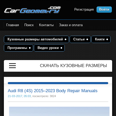
Регистрация
Войти
Размеры кузова автомобилей.
Главная
Поиск
Контакты
Заказ и оплата
Контрольные точки и кузовные
размеры. Геометрия кузова
Кузовные размеры автомобилей
Статьи
Книги
Программы
Видео уроки
СКАЧАТЬ КУЗОВНЫЕ РАЗМЕРЫ
Audi R8 (4S) 2015–2023 Body Repair Manuals
21-03-2017, 05:03
, посмотрело: 3824