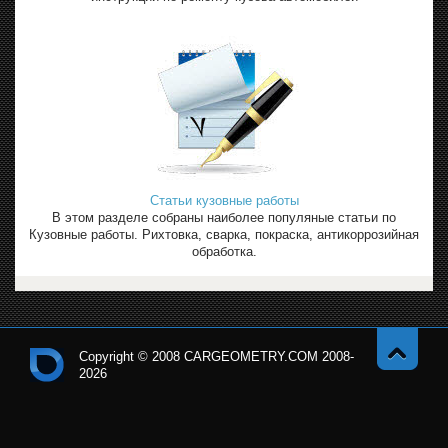
Статьи кузовные работы
В этом разделе собраны наиболее популяные статьи по
Кузовные работы. Рихтовка, сварка, покраска, антикоррозийная
обработка.
Copyright © 2008 CARGEOMETRY.COM 2008-
2026
Навер
Кон
х
тро
льн