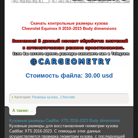
Скачать контрольные размеры кузова
Chevrolet Equinox II 2010–2015 Body dimensions
Стоимость файла: 30.00 usd
Категория:
Размеры кузова
,
Chevrolet
А также:
Кузовные размеры Cadillac XT5 2016-2023 Body dimensions
Кузовные размеры для восстановления геометрии кузова
Cadillac XT5 2016-2023. С помощью этих данных
осуществляется проверка геометрии кузова, с последующей