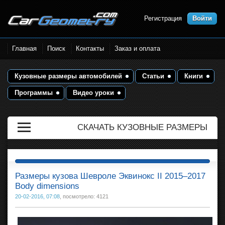
Регистрация
Войти
Размеры кузова автомобилей.
Главная
Поиск
Контакты
Заказ и оплата
Контрольные точки и кузовные
размеры. Геометрия кузова
Кузовные размеры автомобилей
Статьи
Книги
Программы
Видео уроки
СКАЧАТЬ КУЗОВНЫЕ РАЗМЕРЫ
Размеры кузова Шевроле Эквинокс II 2015–2017
Body dimensions
20-02-2016, 07:08
, посмотрело: 4121