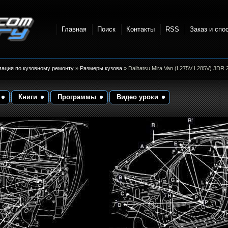
Главная
Поиск
Контакты
RSS
Заказ и спо
точки и
мация по кузовному ремонту
»
Размеры кузова
» Daihatsu Mira Van (L275V L285V) 3DR
Книги
Программы
Видео уроки