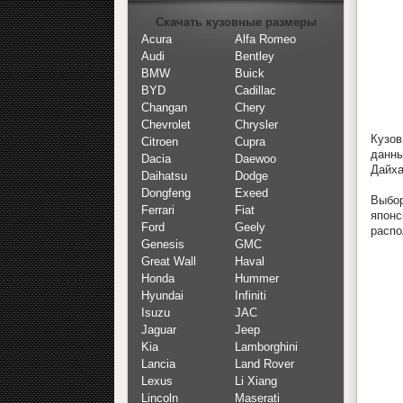
Скачать кузовные размеры
Acura
Alfa Romeo
Audi
Bentley
BMW
Buick
BYD
Cadillac
Changan
Chery
Chevrolet
Chrysler
Кузов
Citroen
Cupra
данны
Dacia
Daewoo
Дайха
Daihatsu
Dodge
Dongfeng
Exeed
Выбор
Ferrari
Fiat
японс
Ford
Geely
распо
Genesis
GMC
Great Wall
Haval
Honda
Hummer
Hyundai
Infiniti
Isuzu
JAC
Jaguar
Jeep
Kia
Lamborghini
Lancia
Land Rover
Lexus
Li Xiang
Lincoln
Maserati