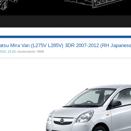
atsu Mira Van (L275V L285V) 3DR 2007-2012 (RH Japanese
2016, 14:20
, посмотрело: 4568