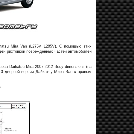
hatsu Mira Van (L275V L285V). С помощью этих
щей рихтовкой поврежденных частей автомобилей
ова Daihatsu Mira 2007-2012 Body dimensions (на
и 3 дверной версии Дайхатсу Мира Ван с правым
а