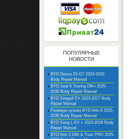
ПОПУЛЯРНЫЕ
НОВОСТИ
BYD Denza Z9 GT 2024-2030
Body Repair Manual
BYD Seal 6 Touring DM-i 2025-
2030 Body Repair Manual
BYD Seagull EV 2023-2027 Body
Repair Manual
Размеры кузова BYD Atto 8 2025-
2030 Body Repair Manual
BYD Song L EV с 2023-2028 Body
Repair Manual
BYD Atto 2 DMi & Yuan PRO 2025-