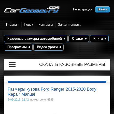
Регистрация
Войти
Размеры кузова автомобилей.
Главная
Поиск
Контакты
Заказ и оплата
Контрольные точки и кузовные
размеры. Геометрия кузова
Кузовные размеры автомобилей
Статьи
Книги
Программы
Видео уроки
СКАЧАТЬ КУЗОВНЫЕ РАЗМЕРЫ
Размеры кузова Ford Ranger 2015-2020 Body
Repair Manual
6-05-2016, 12:42
, посмотрело: 4685