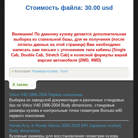
Стоимость файла: 30.00 usd
Внимание! По данному кузову делается дополнительная
выборка из стапельной базы, для ее получения (после
оплаты данных на этой странице) Вам необходимо
написать нам письмо с уточнением типа кабины (Single
Cab, Double Cab, Stretch Cab) и колесной формулы вашей
версии автомобиля (2WD, 4WD)
Категория:
Размеры кузова
,
Ford
А также:
Volvo V40 1996-2004 Первое поколение
Выборка из заводской документации и различных стендовых
баз по Volvo V40 1996-2004 Body dimensions, стендовые
размеры кузова и контрольные точки геометрии Вольво в40
первого поколения.
Honda Acty & Honda Vamos 2000-2018 (RH Japanese market)
Body dimensions
Кузовные размеры для восстановления геометрии кузова