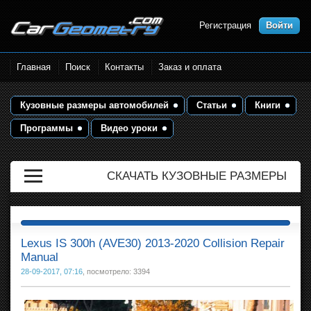
Регистрация
Войти
Размеры кузова автомобилей.
Главная
Поиск
Контакты
Заказ и оплата
Контрольные точки и кузовные
размеры. Геометрия кузова
Кузовные размеры автомобилей
Статьи
Книги
Программы
Видео уроки
СКАЧАТЬ КУЗОВНЫЕ РАЗМЕРЫ
Lexus IS 300h (AVE30) 2013-2020 Collision Repair
Manual
28-09-2017, 07:16
, посмотрело: 3394