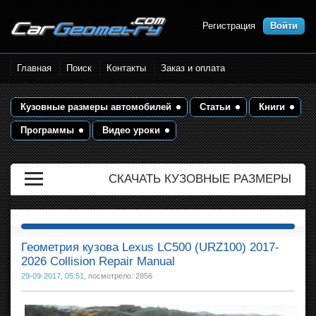
Регистрация
Войти
Размеры кузова автомобилей.
Главная
Поиск
Контакты
Заказ и оплата
Контрольные точки и кузовные
размеры. Геометрия кузова
Кузовные размеры автомобилей
Статьи
Книги
Программы
Видео уроки
СКАЧАТЬ КУЗОВНЫЕ РАЗМЕРЫ
Геометрия кузова Lexus LC500 (URZ100) 2017-
2026 Collision Repair Manual
29-09-2017, 05:51
, посмотрело: 2856