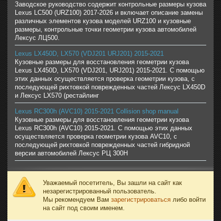
Заводское руководство содержит контрольные размеры кузова
Lexus LC500 (URZ100) 2017-2026 и включает описание замены
различных элементов кузова моделей URZ100 и кузовные
размеры, контрольные точки геометрии кузова автомобилей
Лексус ЛЦ500.
Lexus LX450D, LX570 (VDJ201 URJ201) 2015-2021
Кузовные размеры для восстановления геометрии кузова
Lexus LX450D, LX570 (VDJ201, URJ201) 2015-2021. С помощью
этих данных осуществляется проверка геометрии кузова, с
последующей рихтовкой поврежденных частей Лексус LX450D
и Лексус LX570 (рестайлинг
Lexus RC300h (AVC10) 2015-2021 Collision shop manual
Кузовные размеры для восстановления геометрии кузова
Lexus RC300h (AVC10) 2015-2021. С помощью этих данных
осуществляется проверка геометрии кузова AVC10, с
последующей рихтовкой поврежденных частей гибридной
версии автомобилей Лексус РЦ 300H
Уважаемый посетитель, Вы зашли на сайт как
незарегистрированный пользователь.
Мы рекомендуем Вам
зарегистрироваться
либо войти
на сайт под своим именем.