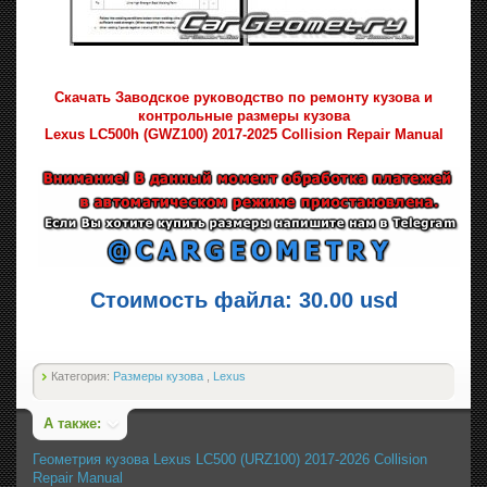
Скачать Заводское руководство по ремонту кузова и
контрольные размеры кузова
Lexus LC500h (GWZ100) 2017-2025 Collision Repair Manual
Стоимость файла: 30.00 usd
Категория:
Размеры кузова
,
Lexus
А также:
Геометрия кузова Lexus LC500 (URZ100) 2017-2026 Collision
Repair Manual