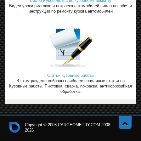
Видео Руководства по кузовному ремонту
Видео уроки рихтовка и покраска автомобилей видео пособия и
инструкции по ремонту кузова автомобилей
Статьи кузовные работы
В этом разделе собраны наиболее популяные статьи по
Кузовные работы. Рихтовка, сварка, покраска, антикоррозийная
обработка.
Copyright © 2008 CARGEOMETRY.COM 2008-
2026
Навер
Кон
х