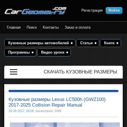
Регистрация
Войти
Размеры кузова автомобилей.
Главная
Поиск
Контакты
Заказ и оплата
Контрольные точки и кузовные
размеры. Геометрия кузова
Кузовные размеры автомобилей
Статьи
Книги
Программы
Видео уроки
СКАЧАТЬ КУЗОВНЫЕ РАЗМЕРЫ
Кузовные размеры Lexus LC500h (GWZ100)
2017-2025 Collision Repair Manual
29-09-2017, 06:08
, посмотрело: 2499