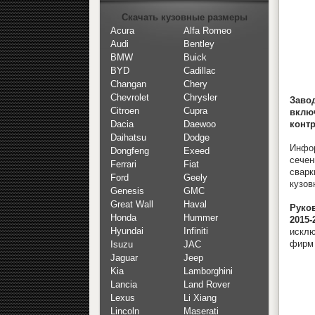
Скачать кузовные размеры
Acura
Alfa Romeo
Audi
Bentley
BMW
Buick
BYD
Cadillac
Changan
Chery
Chevrolet
Chrysler
Заво
Citroen
Cupra
вклю
контр
Dacia
Daewoo
Daihatsu
Dodge
Инфор
Dongfeng
Exeed
сечен
Ferrari
Fiat
сварк
Ford
Geely
кузов
Genesis
GMC
Great Wall
Haval
Руко
Honda
Hummer
2015-
Hyundai
Infiniti
исклю
фирм 
Isuzu
JAC
Jaguar
Jeep
Kia
Lamborghini
Lancia
Land Rover
Lexus
Li Xiang
Lincoln
Maserati