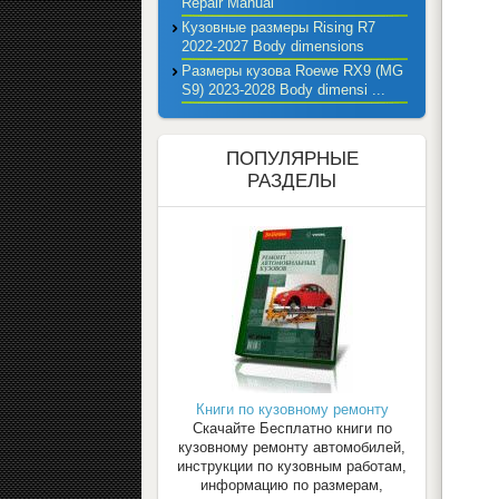
Repair Manual
Кузовные размеры Rising R7
2022-2027 Body dimensions
Размеры кузова Roewe RX9 (MG
S9) 2023-2028 Body dimensi ...
ПОПУЛЯРНЫЕ
РАЗДЕЛЫ
Книги по кузовному ремонту
Скачайте Бесплатно книги по
кузовному ремонту автомобилей,
инструкции по кузовным работам,
информацию по размерам,