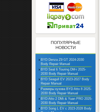
ПОПУЛЯРНЫЕ
НОВОСТИ
BYD Denza Z9 GT 2024-2030
Body Repair Manual
BYD Seal 6 Touring DM-i 2025-
2030 Body Repair Manual
BYD Seagull EV 2023-2027 Body
Repair Manual
Размеры кузова BYD Atto 8 2025-
2030 Body Repair Manual
BYD Atto 2 DMi & Yuan PRO 2025-
2030 Body Repair Manual
BYD Song L EV с 2023-2028 Body