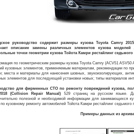
дское руководство содержит размеры кузова Toyota Camry 2015
чает описание замены различных элементов кузова моделей
ольные точки геометрии кузова Тойота Камри рестайлинг седьмого
мация по геометрическим размеры кузова Toyota Camry (ACV51 ASV50 
ий кузовных элементов, применяемым материалам, рекомендации по п
и; места и материалы для нанесения шовных, звукоизолирующих, антик
ных элементов для последующей установки новых; типы материалов инт
водство для фирменных СТО по ремонту повреждений кузова, пол
2018 (Collision Repair Manual)
529 страниц на русском языке. Да
чительно полезной и необходимой информации для занимающихся ку
по кузовному ремонту автомобилей Тойота Камри рестайлинг седьмого 
Примеры данных из архив