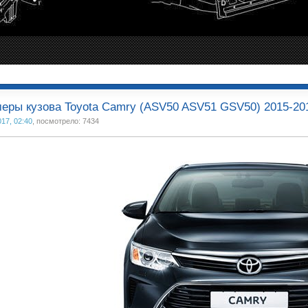
еры кузова Toyota Camry (ASV50 ASV51 GSV50) 2015-2018
017, 02:40
, посмотрело: 7434