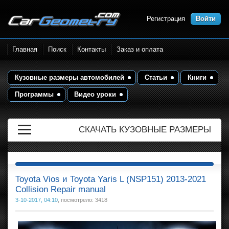
Регистрация
Войти
Размеры кузова автомобилей.
Главная
Поиск
Контакты
Заказ и оплата
Контрольные точки и кузовные
размеры. Геометрия кузова
Кузовные размеры автомобилей
Статьи
Книги
Программы
Видео уроки
СКАЧАТЬ КУЗОВНЫЕ РАЗМЕРЫ
Toyota Vios и Toyota Yaris L (NSP151) 2013-2021
Collision Repair manual
3-10-2017, 04:10
, посмотрело: 3418