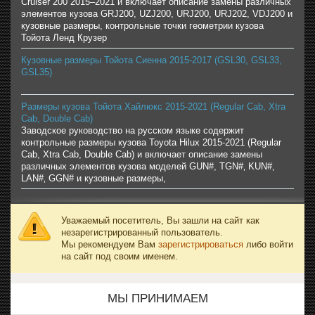
Cruiser 200 2015–2021 и включает описание замены различных
элементов кузова GRJ200, UZJ200, URJ200, URJ202, VDJ200 и
кузовные размеры, контрольные точки геометрии кузова
Тойота Ленд Крузер
Кузовные размеры Тойота Сиенна 2015-2017 (GSL30, GSL33,
GSL35)
Размеры кузова Тойота Хайлюкс 2015-2021 (Regular Cab, Xtra
Cab, Double Cab)
Заводское руководство на русском языке содержит
контрольные размеры кузова Toyota Hilux 2015-2021 (Regular
Cab, Xtra Cab, Double Cab) и включает описание замены
различных элементов кузова моделей GUN#, TGN#‚ KUN#‚
LAN#‚ GGN# и кузовные размеры,
Уважаемый посетитель, Вы зашли на сайт как
незарегистрированный пользователь.
Мы рекомендуем Вам
зарегистрироваться
либо войти
на сайт под своим именем.
МЫ ПРИНИМАЕМ