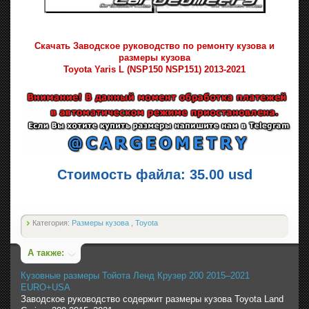
Скачать Заводское руководство по ремонту кузова и
размеры кузова
Toyota Yaris L (NSP150 NSP151) 2013-2021
Стоимость файла: 35.00 usd
Категория:
Размеры кузова
,
Toyota
А также:
Кузовные размеры Тойота Ленд Крузер 200 2015–2021
EURO+USA
Заводское руководство содержит размеры кузова Toyota Land