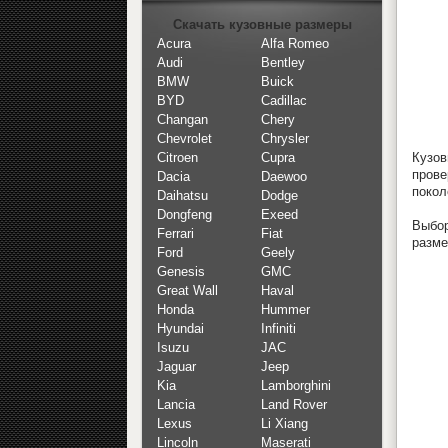
Скачать кузовные размеры
Acura
Alfa Romeo
Audi
Bentley
BMW
Buick
BYD
Cadillac
Changan
Chery
Chevrolet
Chrysler
Кузов
Citroen
Cupra
пров
Dacia
Daewoo
покол
Daihatsu
Dodge
Dongfeng
Exeed
Выбор
Ferrari
Fiat
разме
Ford
Geely
Genesis
GMC
Great Wall
Haval
Honda
Hummer
Hyundai
Infiniti
Isuzu
JAC
Jaguar
Jeep
Kia
Lamborghini
Lancia
Land Rover
Lexus
Li Xiang
Lincoln
Maserati