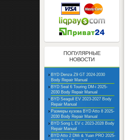
ПОПУЛЯРНЫЕ
НОВОСТИ
BYD Denza Z9 GT 2024-2030
Body Repair Manual
BYD Seal 6 Touring DM-i 2025-
2030 Body Repair Manual
BYD Seagull EV 2023-2027 Body
Repair Manual
Размеры кузова BYD Atto 8 2025-
2030 Body Repair Manual
BYD Song L EV с 2023-2028 Body
Repair Manual
BYD Atto 2 DMi & Yuan PRO 2025-