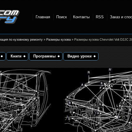
Главная
Поиск
Контакты
RSS
Заказ и спо
точки и
мация по кузовному ремонту
»
Размеры кузова
» Размеры кузова Chevrolet Volt D2JC 
Книги
Программы
Видео уроки