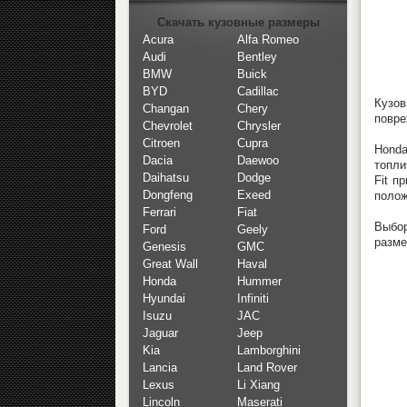
Скачать кузовные размеры
Acura
Alfa Romeo
Audi
Bentley
BMW
Buick
BYD
Cadillac
Кузов
Changan
Chery
повре
Chevrolet
Chrysler
Citroen
Cupra
Honda
Dacia
Daewoo
топли
Daihatsu
Dodge
Fit п
Dongfeng
Exeed
полож
Ferrari
Fiat
Выбор
Ford
Geely
разме
Genesis
GMC
Great Wall
Haval
Honda
Hummer
Hyundai
Infiniti
Isuzu
JAC
Jaguar
Jeep
Kia
Lamborghini
Lancia
Land Rover
Lexus
Li Xiang
Lincoln
Maserati