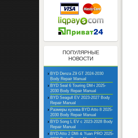
ПОПУЛЯРНЫЕ
НОВОСТИ
BYD Denza Z9 GT 2024-2030
Body Repair Manual
BYD Seal 6 Touring DM-i 2025-
2030 Body Repair Manual
BYD Seagull EV 2023-2027 Body
Repair Manual
Размеры кузова BYD Atto 8 2025-
2030 Body Repair Manual
BYD Song L EV с 2023-2028 Body
Repair Manual
BYD Atto 2 DMi & Yuan PRO 2025-