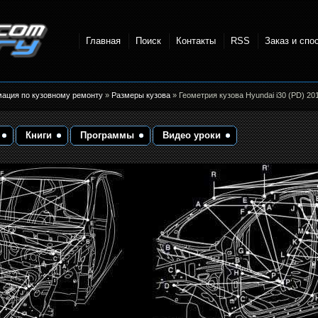
Главная
Поиск
Контакты
RSS
Заказ и спо
точки и
мация по кузовному ремонту
»
Размеры кузова
» Геометрия кузова Hyundai i30 (PD) 20
Книги
Программы
Видео уроки