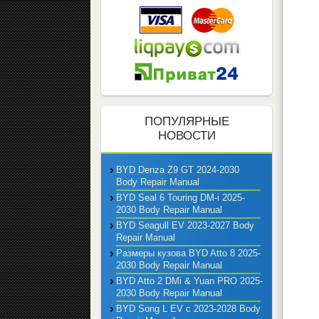
ПОПУЛЯРНЫЕ
НОВОСТИ
BYD Denza Z9 GT 2024-2030
Body Repair Manual
BYD Seal 6 Touring DM-i 2025-
2030 Body Repair Manual
BYD Seagull EV 2023-2027 Body
Repair Manual
Размеры кузова BYD Atto 8 2025-
2030 Body Repair Manual
BYD Atto 2 DMi & Yuan PRO 2025-
2030 Body Repair Manual
BYD Song L EV с 2023-2028 Body