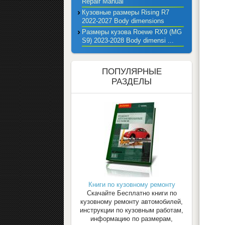
Repair Manual
Кузовные размеры Rising R7
2022-2027 Body dimensions
Размеры кузова Roewe RX9 (MG
S9) 2023-2028 Body dimensi ...
ПОПУЛЯРНЫЕ
РАЗДЕЛЫ
Книги по кузовному ремонту
Скачайте Бесплатно книги по
кузовному ремонту автомобилей,
инструкции по кузовным работам,
информацию по размерам,