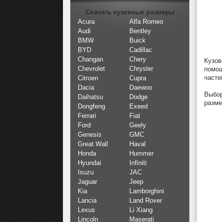
Скачать кузовные размеры
Acura
Alfa Romeo
Audi
Bentley
BMW
Buick
BYD
Cadillac
Changan
Chery
Кузов
Chevrolet
Chrysler
помощ
часте
Citroen
Cupra
Dacia
Daewoo
Выбор
Daihatsu
Dodge
разме
Dongfeng
Exeed
Ferrari
Fiat
Ford
Geely
Genesis
GMC
Great Wall
Haval
Honda
Hummer
Hyundai
Infiniti
Isuzu
JAC
Jaguar
Jeep
Kia
Lamborghini
Lancia
Land Rover
Lexus
Li Xiang
Lincoln
Maserati