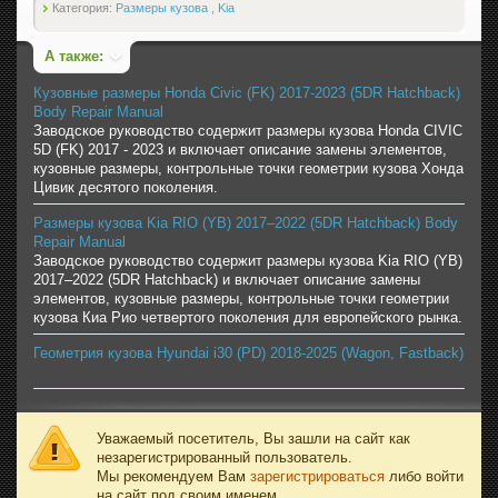
Категория:
Размеры кузова
,
Kia
А также:
Кузовные размеры Honda Civic (FK) 2017-2023 (5DR Hatchback)
Body Repair Manual
Заводское руководство содержит размеры кузова Honda CIVIC
5D (FK) 2017 - 2023 и включает описание замены элементов,
кузовные размеры, контрольные точки геометрии кузова Хонда
Цивик десятого поколения.
Размеры кузова Kia RIO (YB) 2017–2022 (5DR Hatchback) Body
Repair Manual
Заводское руководство содержит размеры кузова Kia RIO (YB)
2017–2022 (5DR Hatchback) и включает описание замены
элементов, кузовные размеры, контрольные точки геометрии
кузова Киа Рио четвертого поколения для европейского рынка.
Геометрия кузова Hyundai i30 (PD) 2018-2025 (Wagon, Fastback)
Уважаемый посетитель, Вы зашли на сайт как
незарегистрированный пользователь.
Мы рекомендуем Вам
зарегистрироваться
либо войти
на сайт под своим именем.