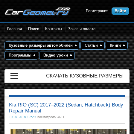
Регистрация
Войти
Размеры кузова автомобилей.
Главная
Поиск
Контакты
Заказ и оплата
Контрольные точки и кузовные
размеры. Геометрия кузова
Кузовные размеры автомобилей
Статьи
Книги
Программы
Видео уроки
СКАЧАТЬ КУЗОВНЫЕ РАЗМЕРЫ
Kia RIO (SC) 2017–2022 (Sedan, Hatchback) Body
Repair Manual
10-07-2018, 02:29
, посмотрело: 4611