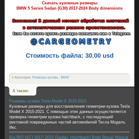
Скачать кузовные размеры
BMW 5 Series Sedan (G30) 2017-2024 Body dimensions
Стоимость файла: 30.00 usd
Категория:
Размеры кузова
,
BMW
А также:
Размеры кузова Tesla Model X 2015-2021
Кузовные размеры для восстановления геометрии кузова Tesla
Model X 2015-2021. С помощью этих данных осуществляется
проверка геометрии кузова hatchback, с последующей
рихтовкой поврежденных частей автомобилей Тесла Модель
Икс.
Kia RIO (SC) 2017–2022 (Sedan, Hatchback) Body Repair Manual