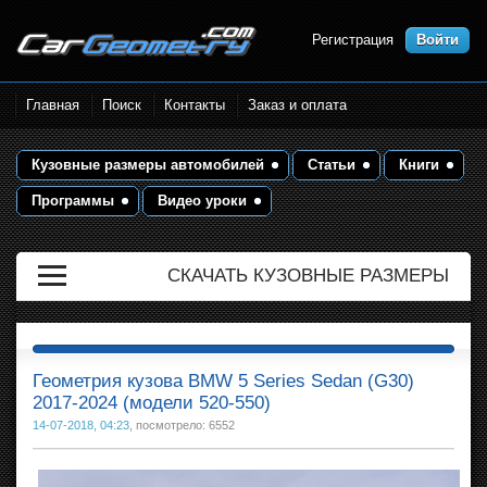
Регистрация
Войти
Размеры кузова автомобилей.
Главная
Поиск
Контакты
Заказ и оплата
Контрольные точки и кузовные
размеры. Геометрия кузова
Кузовные размеры автомобилей
Статьи
Книги
Программы
Видео уроки
СКАЧАТЬ КУЗОВНЫЕ РАЗМЕРЫ
Геометрия кузова BMW 5 Series Sedan (G30)
2017-2024 (модели 520-550)
14-07-2018, 04:23
, посмотрело: 6552