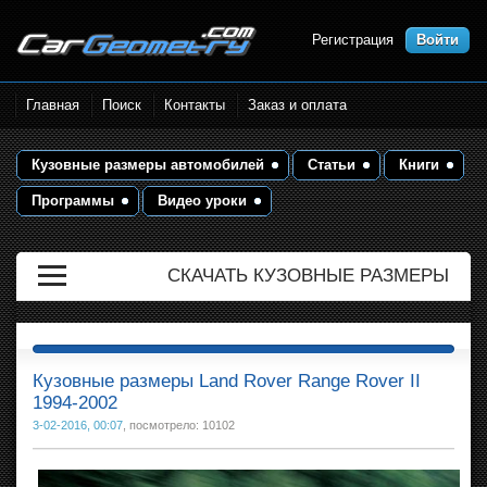
Регистрация
Войти
Размеры кузова автомобилей.
Главная
Поиск
Контакты
Заказ и оплата
Контрольные точки и кузовные
размеры. Геометрия кузова
Кузовные размеры автомобилей
Статьи
Книги
Программы
Видео уроки
СКАЧАТЬ КУЗОВНЫЕ РАЗМЕРЫ
Кузовные размеры Land Rover Range Rover II
1994-2002
3-02-2016, 00:07
, посмотрело: 10102