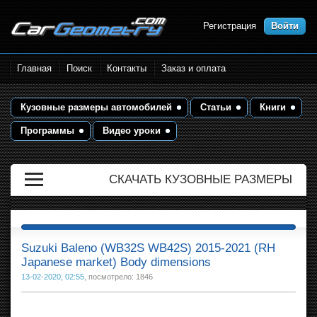
Регистрация
Войти
Размеры кузова автомобилей.
Главная
Поиск
Контакты
Заказ и оплата
Контрольные точки и кузовные
размеры. Геометрия кузова
Кузовные размеры автомобилей
Статьи
Книги
Программы
Видео уроки
СКАЧАТЬ КУЗОВНЫЕ РАЗМЕРЫ
Suzuki Baleno (WB32S WB42S) 2015-2021 (RH
Japanese market) Body dimensions
13-02-2020, 02:55
, посмотрело: 1846