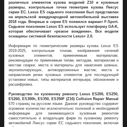
различных элементов кузова моделей Z10 и кузовные
размеры, контрольные точки геометрии кузова Лексус
серии ЕС. Lexus ES седьмого поколения был представлен
на апрельской международной автомобильной выставке
2018 года. Впервые в серии ES появился вариант F-Sport.
Седьмое поколение Lexus ES использует платформу GA-K,
которая обеспечивает «резкое вождение». Все модели
оснащены системой безопасности Lexus+ 2.0.
Информация по геометрическим размеры кузова Lexus ES
2019-2025, контрольным точкам, изображения сечений
кузовных элементов, применяемым материалам,
рекомендации по применимым типам, методам, материалам и
местам сварки; места и материалы для нанесения шовных,
звукоизолирующих, антикоррозионных мастик; места и
направления резки кузовных элементов для последующей
установки новых; типы материалов интерьера, обозначение и
расшифровка.
Руководство по кузовному ремонту Lexus ES200, ES250,
ES260, ES300h, ES350, ES350F (Z10) Collision Repair Manual
570 страниц на русском языке. Данное руководство содержит
огромное количество исключительно полезной и необходимой
информации для занимающихся кузовным ремонтом
самостоятельно и владельцев фирм по кузовному ремонту
автомобилей Лексус серии ЕС седьмого поколения, включая