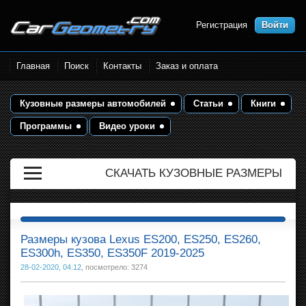
Регистрация
Войти
Размеры кузова автомобилей.
Главная
Поиск
Контакты
Заказ и оплата
Контрольные точки и кузовные
размеры. Геометрия кузова
Кузовные размеры автомобилей
Статьи
Книги
Программы
Видео уроки
СКАЧАТЬ КУЗОВНЫЕ РАЗМЕРЫ
Размеры кузова Lexus ES200, ES250, ES260,
ES300h, ES350, ES350F 2019-2025
28-02-2020, 04:12
, посмотрело: 3274