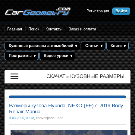
Регистрация
Войти
Размеры кузова автомобилей.
Главная
Поиск
Контакты
Заказ и оплата
Контрольные точки и кузовные
размеры. Геометрия кузова
Кузовные размеры автомобилей
Статьи
Книги
Программы
Видео уроки
СКАЧАТЬ КУЗОВНЫЕ РАЗМЕРЫ
Размеры кузова Hyundai NEXO (FE) с 2019 Body
Repair Manual
4-03-2020, 09:48
, посмотрело: 1466