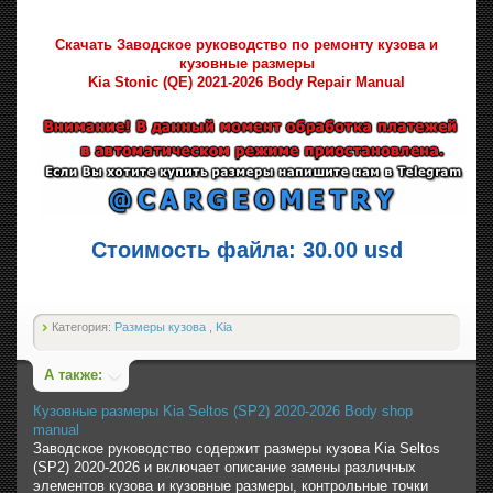
Скачать Заводское руководство по ремонту кузова и
кузовные размеры
Kia Stonic (QE) 2021-2026 Body Repair Manual
Стоимость файла: 30.00 usd
Категория:
Размеры кузова
,
Kia
А также:
Кузовные размеры Kia Seltos (SP2) 2020-2026 Body shop
manual
Заводское руководство содержит размеры кузова Kia Seltos
(SP2) 2020-2026 и включает описание замены различных
элементов кузова и кузовные размеры, контрольные точки