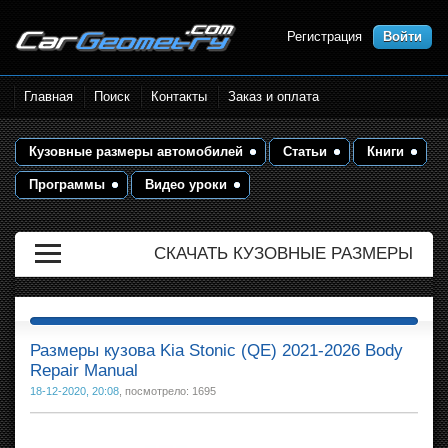
Регистрация
Войти
Размеры кузова автомобилей.
Главная
Поиск
Контакты
Заказ и оплата
Контрольные точки и кузовные
размеры. Геометрия кузова
Кузовные размеры автомобилей
Статьи
Книги
Программы
Видео уроки
СКАЧАТЬ КУЗОВНЫЕ РАЗМЕРЫ
Размеры кузова Kia Stonic (QE) 2021-2026 Body
Repair Manual
18-12-2020, 20:08
, посмотрело: 1695