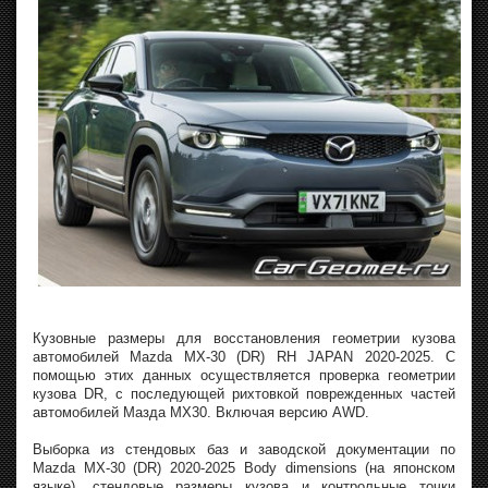
Кузовные размеры для восстановления геометрии кузова
автомобилей Mazda MX-30 (DR) RH JAPAN 2020-2025. С
помощью этих данных осуществляется проверка геометрии
кузова DR, с последующей рихтовкой поврежденных частей
автомобилей Мазда MX30. Включая версию AWD.
Выборка из стендовых баз и заводской документации по
Mazda MX-30 (DR) 2020-2025 Body dimensions (на японском
языке), стендовые размеры кузова и контрольные точки