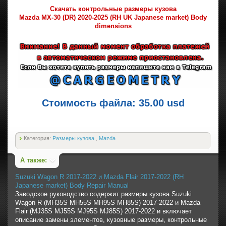
Скачать контрольные размеры кузова
Mazda MX-30 (DR) 2020-2025 (RH UK Japanese market) Body
dimensions
Стоимость файла: 35.00 usd
Категория:
Размеры кузова
,
Mazda
А также:
Suzuki Wagon R 2017-2022 и Mazda Flair 2017-2022 (RH
Japanese market) Body Repair Manual
Заводское руководство содержит размеры кузова Suzuki
Wagon R (MH35S MH55S MH95S MH85S) 2017-2022 и Mazda
Flair (MJ35S MJ55S MJ95S MJ85S) 2017-2022 и включает
описание замены элементов, кузовные размеры, контрольные