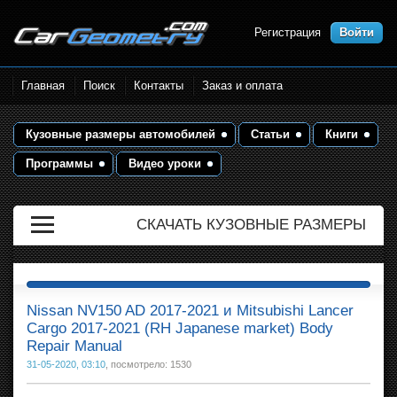
Регистрация
Войти
Размеры кузова автомобилей.
Главная
Поиск
Контакты
Заказ и оплата
Контрольные точки и кузовные
размеры. Геометрия кузова
Кузовные размеры автомобилей
Статьи
Книги
Программы
Видео уроки
СКАЧАТЬ КУЗОВНЫЕ РАЗМЕРЫ
Nissan NV150 AD 2017-2021 и Mitsubishi Lancer
Cargo 2017-2021 (RH Japanese market) Body
Repair Manual
31-05-2020, 03:10
, посмотрело: 1530