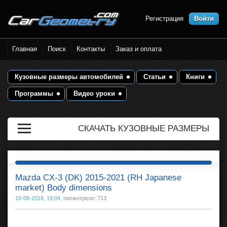
Регистрация
Войти
Размеры кузова автомобилей.
Главная
Поиск
Контакты
Заказ и оплата
Контрольные точки и кузовные
размеры. Геометрия кузова
Кузовные размеры автомобилей
Статьи
Книги
Программы
Видео уроки
СКАЧАТЬ КУЗОВНЫЕ РАЗМЕРЫ
Mazda CX-3 (DK) 2015-2021 (RH Japanese
market) Body dimensions
15-06-2016, 19:04
, посмотрело: 713