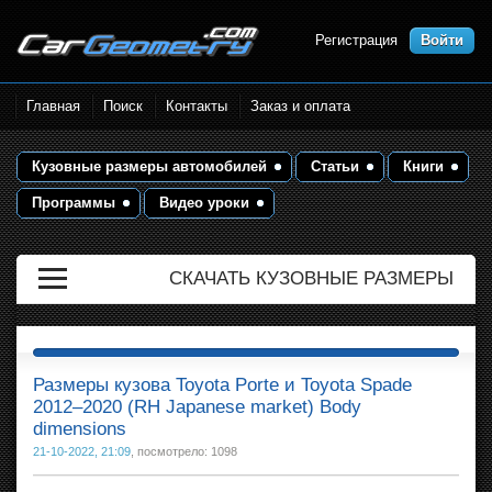
Регистрация
Войти
Размеры кузова автомобилей.
Главная
Поиск
Контакты
Заказ и оплата
Контрольные точки и кузовные
размеры. Геометрия кузова
Кузовные размеры автомобилей
Статьи
Книги
Программы
Видео уроки
СКАЧАТЬ КУЗОВНЫЕ РАЗМЕРЫ
Размеры кузова Toyota Porte и Toyota Spade
2012–2020 (RH Japanese market) Body
dimensions
21-10-2022, 21:09
, посмотрело: 1098