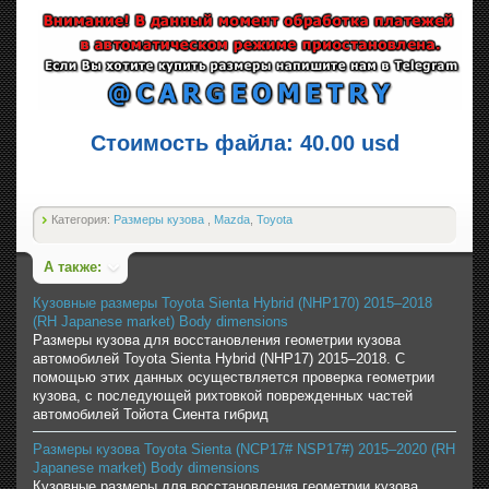
Стоимость файла: 40.00 usd
Категория:
Размеры кузова
,
Mazda
,
Toyota
А также:
Кузовные размеры Toyota Sienta Hybrid (NHP170) 2015–2018
(RH Japanese market) Body dimensions
Размеры кузова для восстановления геометрии кузова
автомобилей Toyota Sienta Hybrid (NHP17) 2015–2018. С
помощью этих данных осуществляется проверка геометрии
кузова, с последующей рихтовкой поврежденных частей
автомобилей Тойота Сиента гибрид
Размеры кузова Toyota Sienta (NCP17# NSP17#) 2015–2020 (RH
Japanese market) Body dimensions
Кузовные размеры для восстановления геометрии кузова