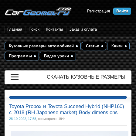
Регистрация
Войти
Размеры кузова автомобилей.
Главная
Поиск
Контакты
Заказ и оплата
Контрольные точки и кузовные
размеры. Геометрия кузова
Кузовные размеры автомобилей
Статьи
Книги
Программы
Видео уроки
СКАЧАТЬ КУЗОВНЫЕ РАЗМЕРЫ
Toyota Probox и Toyota Succeed Hybrid (NHP160)
с 2018 (RH Japanese market) Body dimensions
28-10-2022, 17:58
, посмотрело: 1944