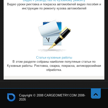
Видео Руководства по кузовному ремонту
Видео уроки рихтовка и покраска автомобилей видео пособия и
инструкции по ремонту кузова автомобилей
Статьи кузовные работы
В этом разделе собраны наиболее популяные статьи по
Кузовные работы. Рихтовка, сварка, покраска, антикоррозийная
обработка.
Copyright © 2008 CARGEOMETRY.COM 2008-
2026
Навер
Кон
х