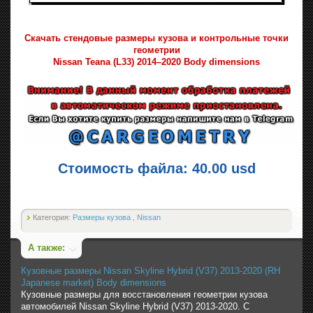
Скачать стендовые размеры кузова и контрольные точки
геометрии
Nissan Teana (L33) 2014–2020 Body dimensions
Стоимость файла: 40.00 usd
Категория:
Размеры кузова
,
Nissan
А также:
Кузовные размеры Nissan Skyline Hybrid (V37) 2013-2020 (RH
Japanese market) Body dimensions
Кузовные размеры для восстановления геометрии кузова
автомобилей Nissan Skyline Hybrid (V37) 2013-2020. С