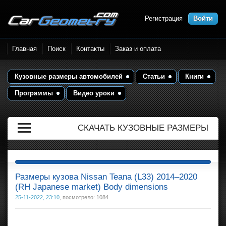
Регистрация
Войти
Размеры кузова автомобилей.
Главная
Поиск
Контакты
Заказ и оплата
Контрольные точки и кузовные
размеры. Геометрия кузова
Кузовные размеры автомобилей
Статьи
Книги
Программы
Видео уроки
СКАЧАТЬ КУЗОВНЫЕ РАЗМЕРЫ
Размеры кузова Nissan Teana (L33) 2014–2020
(RH Japanese market) Body dimensions
25-11-2022, 23:10
, посмотрело: 1084