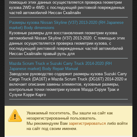
помощью этих данных осуществляется проверка геометрии
кузова 2WD и 4WD, с последующей рихтовкой поврежденных
частей автомобилей Ниссан Скайлайн
Размеры кузова Nissan Skyline (V37) 2013-2020 (RH Japanese
market) Body dimensions
Кузовные размеры для восстановления геометрии кузова
автомобилей Nissan Skyline (V37) 2013-2020. С помощью этих
данных осуществляется проверка геометрии кузова, с
последующей рихтовкой поврежденных частей автомобилей
Ниссан Скайлайн правый руль для
Mazda Scrum Truck и Suzuki Carry Truck 2014-2020 (RH
Japanese market) Body Repair Manual
Заводское руководство содержит размеры кузова Suzuki Carry
Cargo Truck (DA16T) и Mazda Scrum Truck (DG16T) 2014-2020 и
включает описание замены элементов, кузовные размеры,
контрольные точки геометрии кузовов Мазда Скрум Трак и
Сузуки Кэрри Карго
Уважаемый посетитель, Вы зашли на сайт как
незарегистрированный пользователь.
Мы рекомендуем Вам
зарегистрироваться
либо войти
на сайт под своим именем.