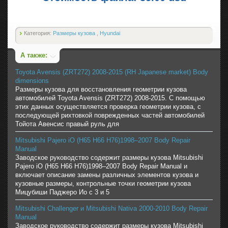
Категория:
Размеры кузова
,
Hyundai
А также:
Toyota Avensis (ZRT272) 2008-2015 (RH Japanese market) Body
dimensions
Размеры кузова для восстановления геометрии кузова
автомобилей Toyota Avensis (ZRT272) 2008-2015. С помощью
этих данных осуществляется проверка геометрии кузова, с
последующей рихтовкой поврежденных частей автомобилей
Тойота Авенсис правый руль для
Mitsubishi Pajero iO (H65 H66 H76)1998–2007 Body Repair
Manual
Заводское руководство содержит размеры кузова Mitsubishi
Pajero iO (H65 H66 H76)1998–2007 Body Repair Manual и
включает описание замены различных элементов кузова и
кузовные размеры, контрольные точки геометрии кузова
Мицубиши Паджеро Ио с 3 и 5
Mitsubishi Challenger и Mitsubishi Nativa 2000-2010 Body Repair
Manual
Заводское руководство содержит размеры кузова Mitsubishi