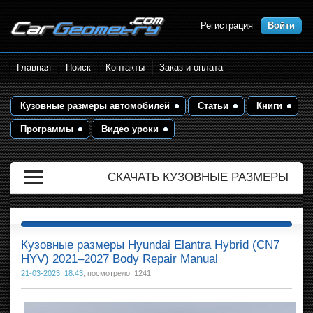
Регистрация
Войти
Размеры кузова автомобилей.
Главная
Поиск
Контакты
Заказ и оплата
Контрольные точки и кузовные
размеры. Геометрия кузова
Кузовные размеры автомобилей
Статьи
Книги
Программы
Видео уроки
СКАЧАТЬ КУЗОВНЫЕ РАЗМЕРЫ
Кузовные размеры Hyundai Elantra Hybrid (CN7
HYV) 2021–2027 Body Repair Manual
21-03-2023, 18:43
, посмотрело: 1241