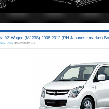
a AZ-Wagon (MJ23S) 2008-2012 (RH Japanese market) Bo
2015, 18:15
, посмотрело: 613