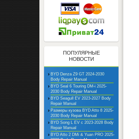
ПОПУЛЯРНЫЕ
НОВОСТИ
BYD Denza Z9 GT 2024-2030
Body Repair Manual
BYD Seal 6 Touring DM-i 2025-
2030 Body Repair Manual
BYD Seagull EV 2023-2027 Body
Repair Manual
Размеры кузова BYD Atto 8 2025-
2030 Body Repair Manual
BYD Song L EV с 2023-2028 Body
Repair Manual
BYD Atto 2 DMi & Yuan PRO 2025-