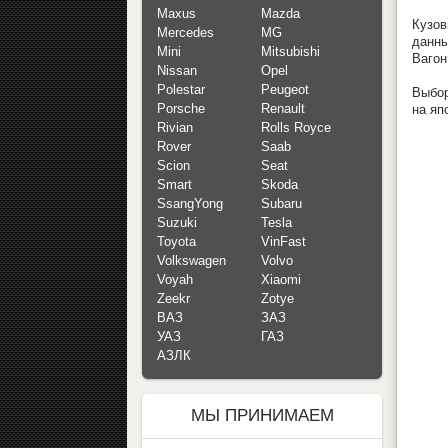
Maxus
Mazda
Кузов
Mercedes
MG
данны
Mini
Mitsubishi
Вагон
Nissan
Opel
Polestar
Peugeot
Выбор
Porsche
Renault
на яп
Rivian
Rolls Royce
Rover
Saab
Scion
Seat
Smart
Skoda
SsangYong
Subaru
Suzuki
Tesla
Toyota
VinFast
Volkswagen
Volvo
Voyah
Xiaomi
Zeekr
Zotye
ВАЗ
ЗАЗ
УАЗ
ГАЗ
АЗЛК
МЫ ПРИНИМАЕМ