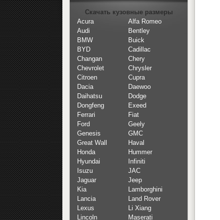
Скачать кузовные размеры
Acura
Alfa Romeo
Audi
Bentley
BMW
Buick
BYD
Cadillac
Changan
Chery
Chevrolet
Chrysler
Citroen
Cupra
Dacia
Daewoo
Daihatsu
Dodge
Dongfeng
Exeed
Ferrari
Fiat
Ford
Geely
Genesis
GMC
Great Wall
Haval
Honda
Hummer
Hyundai
Infiniti
Isuzu
JAC
Jaguar
Jeep
Kia
Lamborghini
Lancia
Land Rover
Lexus
Li Xiang
Lincoln
Maserati