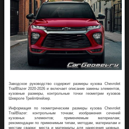
Заводское руководство содержит размеры кузова Chevrolet
TrailBlazer 2020-2026 и включает описание замены элементов,
кузовные размеры, контрольные точки геометрии кузовов
Шевроле Трейлблейзер.
Информация по геометрическим размеры кузова Chevrolet
TrailBlazer: контрольным точкам; изображения сечений
кузовных элементов; применяемым материалам;
рекомендации по применимым типам, методам, материалам и
местам сварки; места и материалы для нанесения шовных,