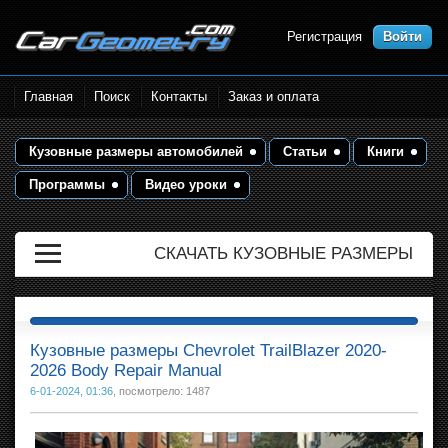
Регистрация
Войти
Размеры кузова автомобилей.
Главная
Поиск
Контакты
Заказ и оплата
Контрольные точки и кузовные
размеры. Геометрия кузова
Кузовные размеры автомобилей
Статьи
Книги
Программы
Видео уроки
СКАЧАТЬ КУЗОВНЫЕ РАЗМЕРЫ
Кузовные размеры Chevrolet TrailBlazer 2020-
2026 Body Repair Manual
6-01-2024, 01:36
, посмотрело: 1487