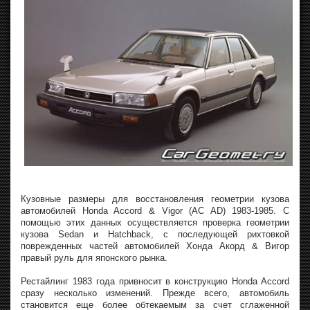
Кузовные размеры для восстановления геометрии кузова
автомобилей Honda Accord & Vigor (AC AD) 1983-1985. С
помощью этих данных осуществляется проверка геометрии
кузова Sedan и Hatchback, с последующей рихтовкой
поврежденных частей автомобилей Хонда Акорд & Вигор
правый руль для японского рынка.
Рестайлинг 1983 года привносит в конструкцию Honda Accord
сразу несколько изменений. Прежде всего, автомобиль
становится еще более обтекаемым за счет сглаженной