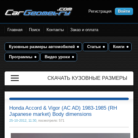
Регистрация
Войти
Размеры кузова автомобилей.
Главная
Поиск
Контакты
Заказ и оплата
Контрольные точки и кузовные
размеры. Геометрия кузова
Кузовные размеры автомобилей
Статьи
Книги
Программы
Видео уроки
СКАЧАТЬ КУЗОВНЫЕ РАЗМЕРЫ
Honda Accord & Vigor (AC AD) 1983-1985 (RH
Japanese market) Body dimensions
25-10-2012, 11:30
, посмотрело: 571