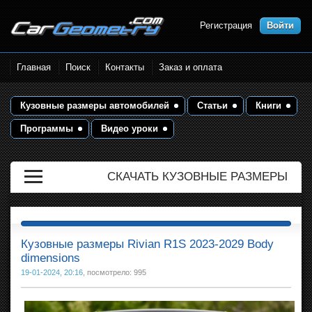
Регистрация
Войти
Размеры кузова автомобилей.
Главная
Поиск
Контакты
Заказ и оплата
Контрольные точки и кузовные
размеры. Геометрия кузова
Кузовные размеры автомобилей
Статьи
Книги
Программы
Видео уроки
СКАЧАТЬ КУЗОВНЫЕ РАЗМЕРЫ
Кузовные размеры Rivian R1S 2023-2029 Body
dimensions
19-01-2024, 20:16
, посмотрело: 995