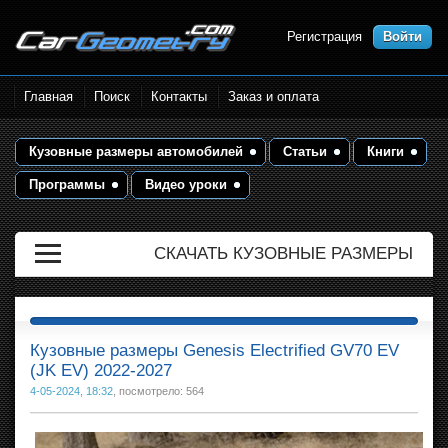
Регистрация
Войти
Размеры кузова автомобилей.
Главная
Поиск
Контакты
Заказ и оплата
Контрольные точки и кузовные
размеры. Геометрия кузова
Кузовные размеры автомобилей
Статьи
Книги
Программы
Видео уроки
СКАЧАТЬ КУЗОВНЫЕ РАЗМЕРЫ
Кузовные размеры Genesis Electrified GV70 EV
(JK EV) 2022-2027
4-05-2024, 18:32
, посмотрело: 564