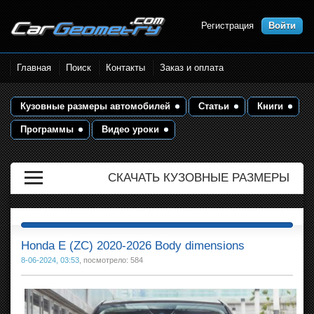
Регистрация
Войти
Размеры кузова автомобилей.
Главная
Поиск
Контакты
Заказ и оплата
Контрольные точки и кузовные
размеры. Геометрия кузова
Кузовные размеры автомобилей
Статьи
Книги
Программы
Видео уроки
СКАЧАТЬ КУЗОВНЫЕ РАЗМЕРЫ
Honda E (ZC) 2020-2026 Body dimensions
8-06-2024, 03:53
, посмотрело: 584