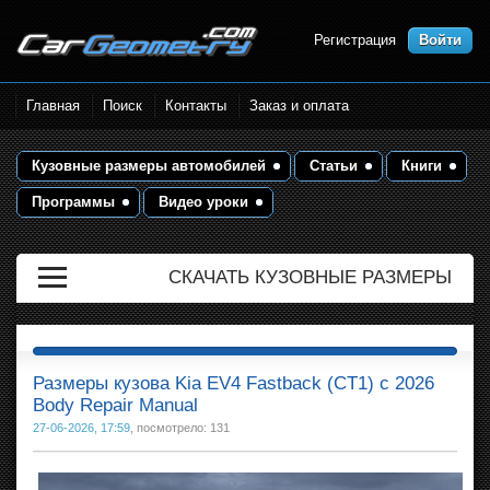
Регистрация
Войти
Размеры кузова автомобилей.
Главная
Поиск
Контакты
Заказ и оплата
Контрольные точки и кузовные
размеры. Геометрия кузова
Кузовные размеры автомобилей
Статьи
Книги
Программы
Видео уроки
СКАЧАТЬ КУЗОВНЫЕ РАЗМЕРЫ
Размеры кузова Kia EV4 Fastback (CT1) с 2026
Body Repair Manual
27-06-2026, 17:59
, посмотрело: 131