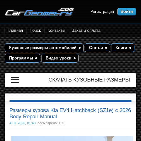
Регистрация
Войти
Размеры кузова автомобилей.
Главная
Поиск
Контакты
Заказ и оплата
Контрольные точки и кузовные
размеры. Геометрия кузова
Кузовные размеры автомобилей
Статьи
Книги
Программы
Видео уроки
СКАЧАТЬ КУЗОВНЫЕ РАЗМЕРЫ
Размеры кузова Kia EV4 Hatchback (SZ1e) с 2026
Body Repair Manual
4-07-2026, 01:40
, посмотрело: 130