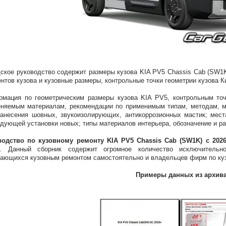
ское руководство содержит размеры кузова KIA PV5 Chassis Cab (SW1K
нтов кузова и кузовные размеры, контрольные точки геометрии кузова К
мация по геометрическим размеры кузова KIA PV5, контрольным точ
няемым материалам, рекомендации по применимым типам, методам, м
анесения шовных, звукоизолирующих, антикоррозионных мастик; мест
дующей установки новых; типы материалов интерьера, обозначение и р
водство по кузовному ремонту KIA PV5 Chassis Cab (SW1K) с 202
е. Данный сборник содержит огромное количество исключитель
ающихся кузовным ремонтом самостоятельно и владельцев фирм по куз
Примеры данных из архив