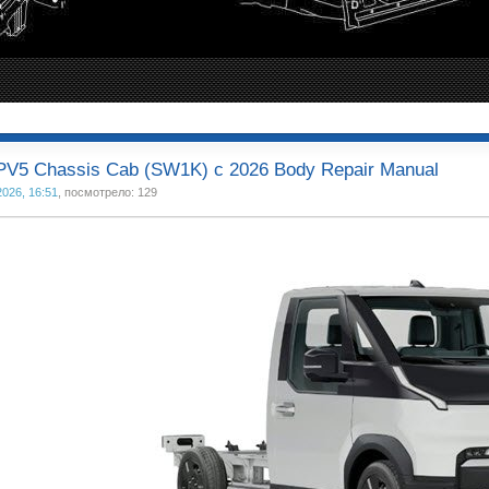
PV5 Chassis Cab (SW1K) с 2026 Body Repair Manual
2026, 16:51
, посмотрело: 129