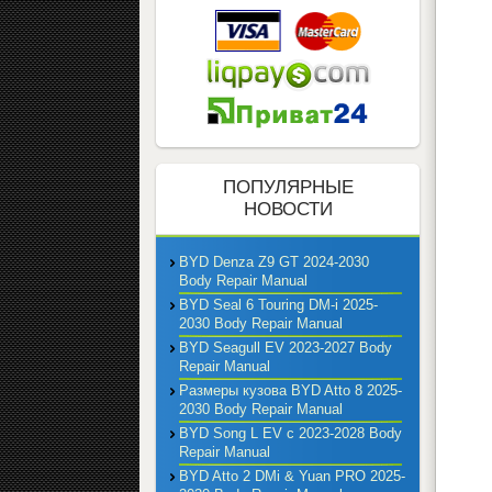
ПОПУЛЯРНЫЕ
НОВОСТИ
BYD Denza Z9 GT 2024-2030
Body Repair Manual
BYD Seal 6 Touring DM-i 2025-
2030 Body Repair Manual
BYD Seagull EV 2023-2027 Body
Repair Manual
Размеры кузова BYD Atto 8 2025-
2030 Body Repair Manual
BYD Song L EV с 2023-2028 Body
Repair Manual
BYD Atto 2 DMi & Yuan PRO 2025-