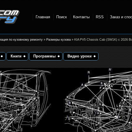
Главная
Поиск
Контакты
RSS
Заказ и спо
точки и
мация по кузовному ремонту
»
Размеры кузова
» KIA PV5 Chassis Cab (SW1K) с 2026 B
Книги
Программы
Видео уроки