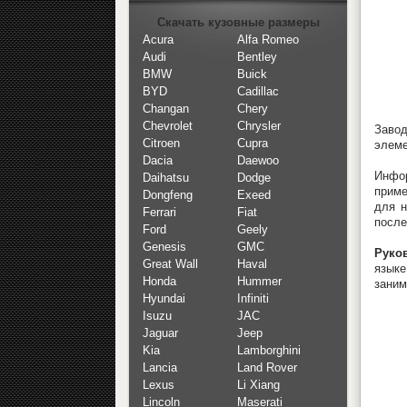
Скачать кузовные размеры
Acura
Alfa Romeo
Audi
Bentley
BMW
Buick
BYD
Cadillac
Changan
Chery
Chevrolet
Chrysler
Завод
Citroen
Cupra
элеме
Dacia
Daewoo
Инфор
Daihatsu
Dodge
приме
Dongfeng
Exeed
для н
Ferrari
Fiat
после
Ford
Geely
Genesis
GMC
Руко
Great Wall
Haval
язык
Honda
Hummer
заним
Hyundai
Infiniti
Isuzu
JAC
Jaguar
Jeep
Kia
Lamborghini
Lancia
Land Rover
Lexus
Li Xiang
Lincoln
Maserati