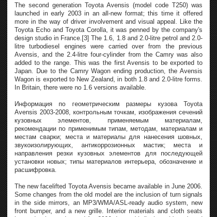
The second generation Toyota Avensis (model code T250) was
launched in early 2003 in an all-new format; this time it offered
more in the way of driver involvement and visual appeal. Like the
Toyota Echo and Toyota Corolla, it was penned by the company's
design studio in France.[3] The 1.6, 1.8 and 2.0-litre petrol and 2.0-
litre turbodiesel engines were carried over from the previous
Avensis, and the 2.4-litre four-cylinder from the Camry was also
added to the range. This was the first Avensis to be exported to
Japan. Due to the Camry Wagon ending production, the Avensis
Wagon is exported to New Zealand, in both 1.8 and 2.0-litre forms.
In Britain, there were no 1.6 versions available.
Информация по геометрическим размеры кузова Toyota
Avensis 2003-2008, контрольным точкам, изображения сечений
кузовных элементов, применяемым материалам,
рекомендации по применимым типам, методам, материалам и
местам сварки; места и материалы для нанесения шовных,
звукоизолирующих, антикоррозионных мастик; места и
направления резки кузовных элементов для последующей
установки новых; типы материалов интерьера, обозначение и
расшифровка.
The new facelifted Toyota Avensis became available in June 2006.
Some changes from the old model are the inclusion of turn signals
in the side mirrors, an MP3/WMA/ASL-ready audio system, new
front bumper, and a new grille. Interior materials and cloth seats