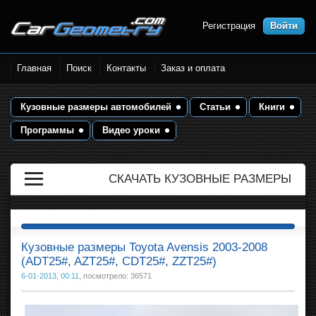
Регистрация
Войти
Размеры кузова автомобилей.
Главная
Поиск
Контакты
Заказ и оплата
Контрольные точки и кузовные
размеры. Геометрия кузова
Кузовные размеры автомобилей
Статьи
Книги
Программы
Видео уроки
СКАЧАТЬ КУЗОВНЫЕ РАЗМЕРЫ
Кузовные размеры Toyota Avensis 2003-2008
(ADT25#, AZT25#, CDT25#, ZZT25#)
6-01-2013, 00:11
, посмотрело: 36571