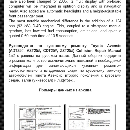
have also been changed for 2006. Its multi display with on-board
computer will be integrated in optitron display and is navigation
ready. Also added are automatic headlights and a height-adjustable
front passenger seat.
The most notable mechanical difference is the addition of a 124
bhp (92 kW) D-4D engine. This, coupled to a six-speed manual
gearbox, has lowered fuel consumption, emissions, and gives a
quoted 0-60 mph time of 10.5 seconds.
Руководство по кузовному ремонту Toyota Avensis
(ADT25#, AZT25#, CDT25#, ZZT25#) Collision Repair Manual
152 страницы на русском языке. Данный сборник содержит
огромное количество исключительно полезной и необходимой
информации для занимающихся кузовным ремонтом
самостоятельно и владельцев фирм по кузовному ремонту
автомобилей Тойота Авенсис второго поколения с кузовами
седан, вагон (универсал) и лифтбэк..
Примеры данных из архива