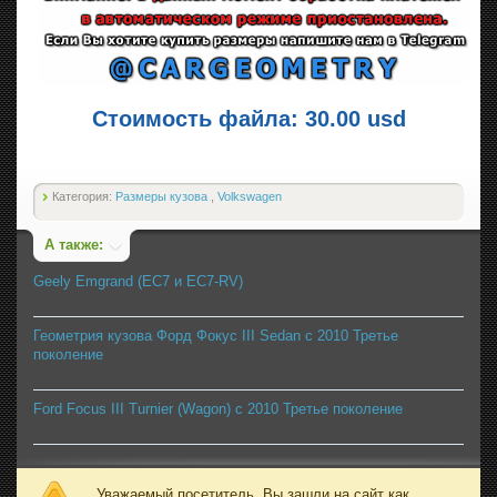
Стоимость файла: 30.00 usd
Категория:
Размеры кузова
,
Volkswagen
А также:
Geely Emgrand (EC7 и EC7-RV)
Геометрия кузова Форд Фокус III Sedan с 2010 Третье
поколение
Ford Focus III Turnier (Wagon) с 2010 Третье поколение
Уважаемый посетитель, Вы зашли на сайт как