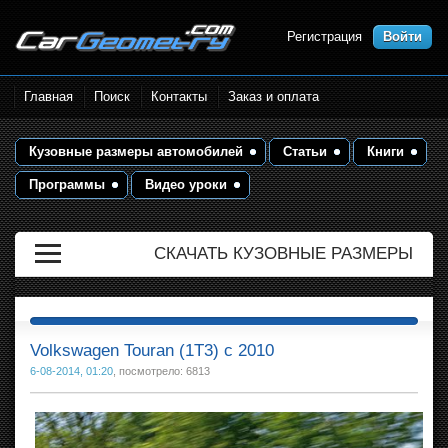
Регистрация
Войти
Размеры кузова автомобилей.
Главная
Поиск
Контакты
Заказ и оплата
Контрольные точки и кузовные
размеры. Геометрия кузова
Кузовные размеры автомобилей
Статьи
Книги
Программы
Видео уроки
СКАЧАТЬ КУЗОВНЫЕ РАЗМЕРЫ
Volkswagen Touran (1T3) с 2010
6-08-2014, 01:20
, посмотрело: 6813