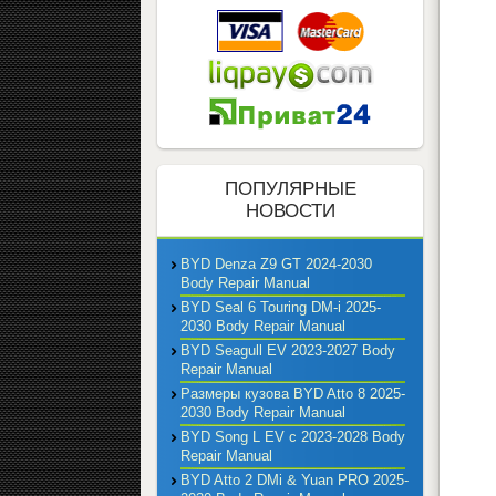
ПОПУЛЯРНЫЕ
НОВОСТИ
BYD Denza Z9 GT 2024-2030
Body Repair Manual
BYD Seal 6 Touring DM-i 2025-
2030 Body Repair Manual
BYD Seagull EV 2023-2027 Body
Repair Manual
Размеры кузова BYD Atto 8 2025-
2030 Body Repair Manual
BYD Song L EV с 2023-2028 Body
Repair Manual
BYD Atto 2 DMi & Yuan PRO 2025-