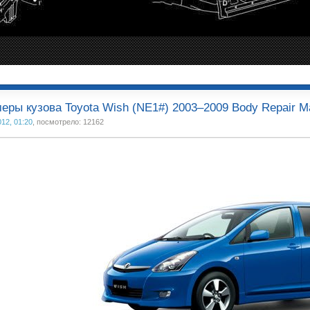
еры кузова Toyota Wish (NE1#) 2003–2009 Body Repair M
012, 01:20
, посмотрело: 12162