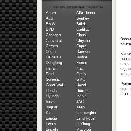
Скачать кузовные размеры
Acura
Alfa Romeo
Audi
Bentley
BMW
Buick
BYD
Cadillac
Changan
Chery
Завод
Chevrolet
Chrysler
замен
Citroen
Cupra
Dacia
Daewoo
Минив
Daihatsu
Dodge
линза
Dongfeng
Exeed
ветра
Ferrari
Fiat
задни
тепер
Ford
Geely
Genesis
GMC
Руков
Great Wall
Haval
исклю
Honda
Hummer
выпол
Hyundai
Infiniti
Isuzu
JAC
Jaguar
Jeep
Kia
Lamborghini
Lancia
Land Rover
Lexus
Li Xiang
Lincoln
Maserati