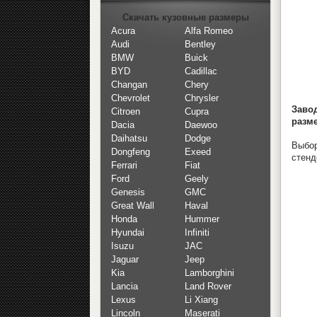
Скачать кузовные размеры
Acura
Alfa Romeo
Audi
Bentley
BMW
Buick
BYD
Cadillac
Changan
Chery
Chevrolet
Chrysler
Заво
Citroen
Cupra
разм
Dacia
Daewoo
Daihatsu
Dodge
Выбор
Dongfeng
Exeed
стенд
Ferrari
Fiat
Ford
Geely
Genesis
GMC
Great Wall
Haval
Honda
Hummer
Hyundai
Infiniti
Isuzu
JAC
Jaguar
Jeep
Kia
Lamborghini
Lancia
Land Rover
Lexus
Li Xiang
Lincoln
Maserati