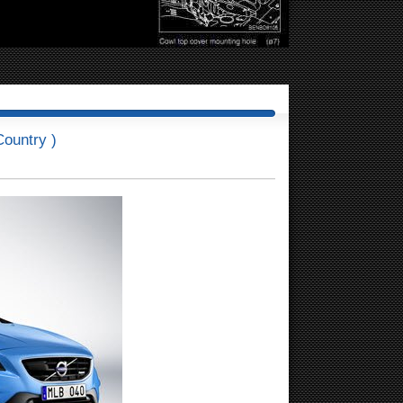
ountry )