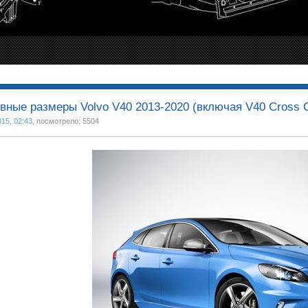
вные размеры Volvo V40 2013-2020 (включая V40 Cross C
015, 02:43
, посмотрело: 5504