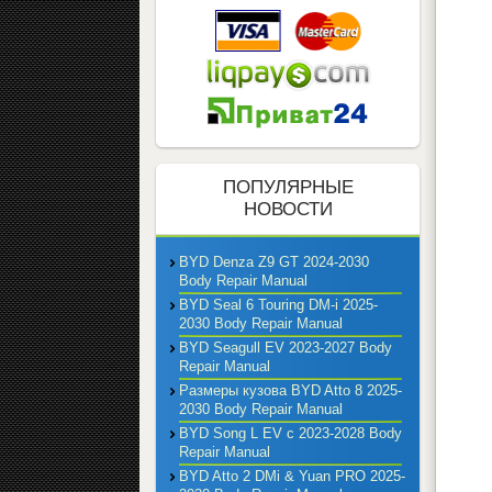
ПОПУЛЯРНЫЕ
НОВОСТИ
BYD Denza Z9 GT 2024-2030
Body Repair Manual
BYD Seal 6 Touring DM-i 2025-
2030 Body Repair Manual
BYD Seagull EV 2023-2027 Body
Repair Manual
Размеры кузова BYD Atto 8 2025-
2030 Body Repair Manual
BYD Song L EV с 2023-2028 Body
Repair Manual
BYD Atto 2 DMi & Yuan PRO 2025-